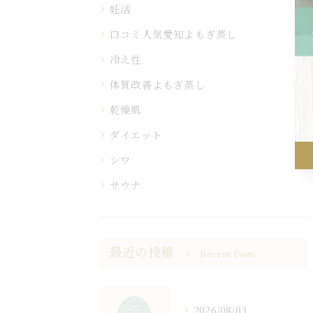
妊活
口コミ人気愛知よもぎ蒸し
冷え性
体質改善よもぎ蒸し
乾燥肌
ダイエット
シワ
サウナ
最近の投稿
Recent Posts
2026/08/03