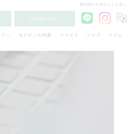
愛知県の犬同伴よもぎ蒸し
ら
ご予約はこちら
ラリー
当サロンの特徴
アクセス
ブログ
コラム
韓国
産後
妊活
更年期
毛穴