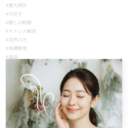
#愛犬同伴
#犬好き
#癒しの時間
#ストレス解消
#自然の力
#体調管理
#温活
#季節の変わり目
#健康第一
#美浜町
#リフレッシュ
#心と体の健康
#ゆったり時間
#リトリート
#自然豊かな場所