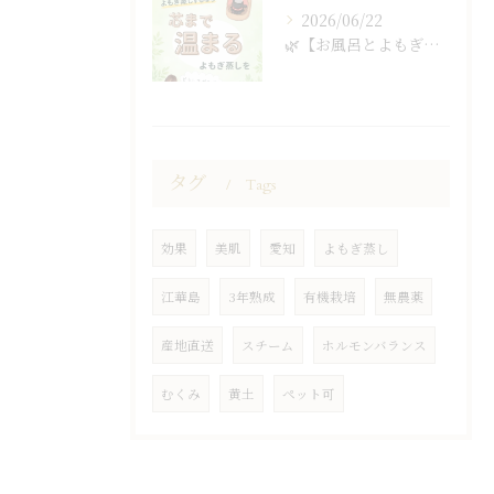
2026/06/22
🌿【お風呂とよもぎ蒸しの違い】🌿
タグ
Tags
効果
美肌
愛知
よもぎ蒸し
江華島
3年熟成
有機栽培
無農薬
産地直送
スチーム
ホルモンバランス
むくみ
黄土
ペット可