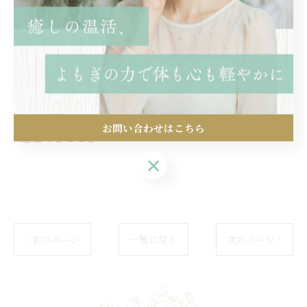
#旅の目的地
#わんことお出かけ
#愛犬家におすすめ
#健康的な生活
#心身のリセット
#休息時間
お問い合わせはこちら
#至福のひととき
お問い合わせはこちら
< 前のページ
一覧に戻る
次のページ >