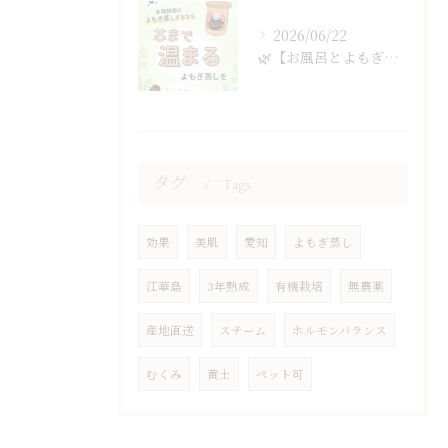
2026/06/22
🌿【お風呂とよもぎ蒸しの違い】🌿
タグ
Tags
効果
美肌
愛知
よもぎ蒸し
江華島
3年熟成
有機栽培
無農薬
産地直送
スチーム
ホルモンバランス
むくみ
黄土
ペット可