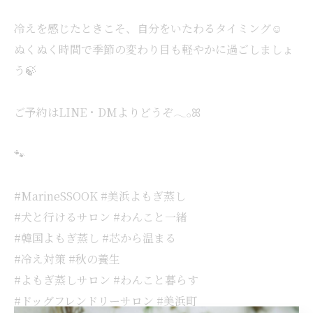
冷えを感じたときこそ、自分をいたわるタイミング☺️
ぬくぬく時間で季節の変わり目も軽やかに過ごしましょ
う🍃
ご予約はLINE・DMよりどうぞ𓂃𓂂ꕤ
🐾
#MarineSSOOK #美浜よもぎ蒸し
#犬と行けるサロン #わんこと一緒
#韓国よもぎ蒸し #芯から温まる
#冷え対策 #秋の養生
#よもぎ蒸しサロン #わんこと暮らす
#ドッグフレンドリーサロン #美浜町