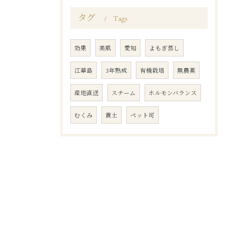
タグ
Tags
効果
美肌
愛知
よもぎ蒸し
江華島
3年熟成
有機栽培
無農薬
産地直送
スチーム
ホルモンバランス
むくみ
黄土
ペット可