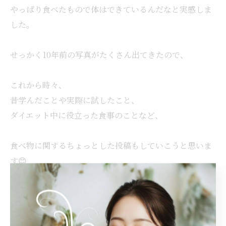
やっぱり食べたもので体はできているんだなと実感しま
した。
せっかく10年前の写真がたくさん出てきたので、
これから時々、
昔学んだことや実際に試したこと、
ダイエット中に役立った食事のことなど、
食べ物に関するちょっとした投稿もしていこうと思いま
す😊
資格を持っているからではなく、
ずっと悩み続けてきた一人の万年ダイエッターとして
（笑）