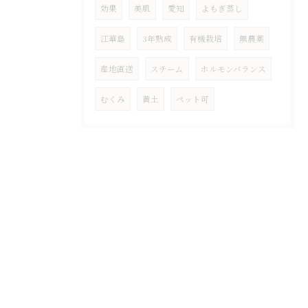
効果
美肌
愛知
よもぎ蒸し
江華島
3年熟成
有機栽培
無農薬
産地直送
スチーム
ホルモンバランス
むくみ
黄土
ペット可