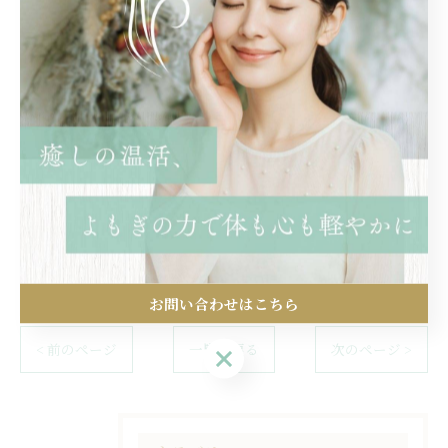
誰かの参考になったら嬉しいです♡
うちのチャッピー画像がたまにおかしいですが。。💦
※タンパク質は毎食ゲンコツ✊１つ分は撮りましょ🥩🐟
※ご飯は減らさず、お菓子を減らすと脳がお菓子を欲し
がらなくなります
お問い合わせはこちら
< 前のページ
一覧に戻る
次のページ >
お問い合わせはこちら