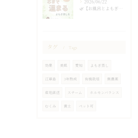
2026/06/22
🌿【お風呂とよもぎ蒸しの違い】🌿
タグ
Tags
効果
美肌
愛知
よもぎ蒸し
江華島
3年熟成
有機栽培
無農薬
産地直送
スチーム
ホルモンバランス
むくみ
黄土
ペット可