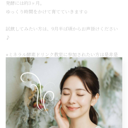
発酵には約3ヶ月。
ゆっくり時間をかけて育てていきます☺️
試飲してみたい方は、9月半ば頃からお声掛けください
♪
⭐︎ミネラル酵素ドリンク教室に参加されたい方は是非是
非❣️
#発酵ドリンク
#ファスティング
#腸活
#温活
#健康習慣