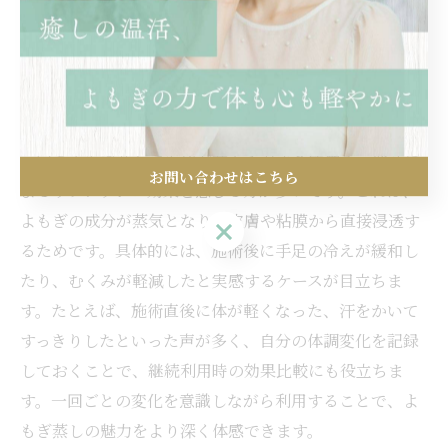
用がより実感しやすくなります。最終的に、自分に合っ
た利用法を意識することで、心身のリフレッシュと健康
維持に繋がります。
一回のよもぎ蒸しで期待できる変化とは
一回のよもぎ蒸しでも体が芯から温まる感覚や、発汗に
お問い合わせはこちら
よるリフレッシュ効果を感じる方が多いです。これは、
よもぎの成分が蒸気となり、皮膚や粘膜から直接浸透す
お問い合わせはこちら
るためです。具体的には、施術後に手足の冷えが緩和し
たり、むくみが軽減したと実感するケースが目立ちま
す。たとえば、施術直後に体が軽くなった、汗をかいて
すっきりしたといった声が多く、自分の体調変化を記録
しておくことで、継続利用時の効果比較にも役立ちま
す。一回ごとの変化を意識しながら利用することで、よ
もぎ蒸しの魅力をより深く体感できます。