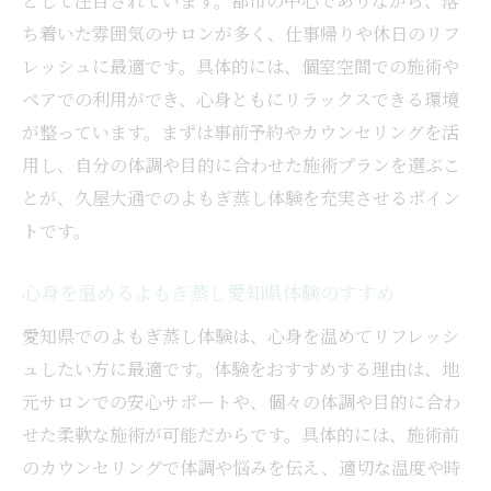
として注目されています。都市の中心でありながら、落
ち着いた雰囲気のサロンが多く、仕事帰りや休日のリフ
よもぎ蒸しサロン選びで確認したい安全対
レッシュに最適です。具体的には、個室空間での施術や
策
ペアでの利用ができ、心身ともにリラックスできる環境
セルフよもぎ蒸しを自宅で始める注意点と
が整っています。まずは事前予約やカウンセリングを活
コツ
用し、自分の体調や目的に合わせた施術プランを選ぶこ
体調に合わせたよもぎ蒸しの正しい利用法
とが、久屋大通でのよもぎ蒸し体験を充実させるポイン
口コミでわかる安心なよもぎ蒸しサロンの
トです。
特徴
よもぎ蒸しを安全に楽しむための準備と流
心身を温めるよもぎ蒸し愛知県体験のすすめ
れ
愛知県でのよもぎ蒸し体験は、心身を温めてリフレッシ
よもぎ蒸しの注意点と安全な体験の秘訣
ュしたい方に最適です。体験をおすすめする理由は、地
よもぎ蒸しを控えるべきケースと対応策
元サロンでの安心サポートや、個々の体調や目的に合わ
安心して受けるためのよもぎ蒸し注意点ま
せた柔軟な施術が可能だからです。具体的には、施術前
とめ
のカウンセリングで体調や悩みを伝え、適切な温度や時