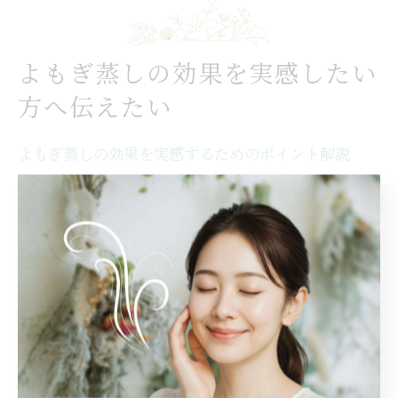
よもぎ蒸しの効果を実感したい
方へ伝えたい
よもぎ蒸しの効果を実感するためのポイント解説
よもぎ蒸しの効果を最大限に実感するためには、体調や
目的に合わせたサロン選びと施術前後のセルフケアが重
要です。理由は、よもぎ蒸しはリラクゼーションや美
容、冷え性対策など多様な効果が期待できる一方、正し
い手順や環境で受けることでその効果が高まるからで
す。例えば、施術前に十分な水分補給を行い、施術後も
体を冷やさないように心掛けることが推奨されます。こ
れにより、よもぎの蒸気による温熱効果やデトックス作