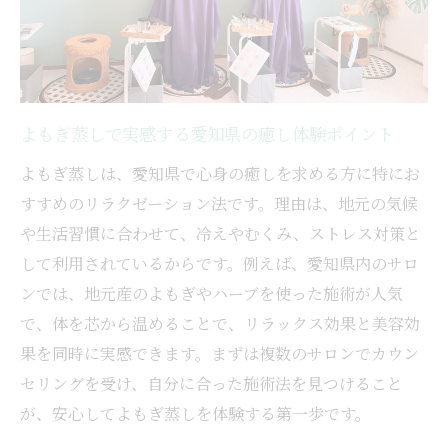
ハーブ香るよもぎ蒸しが癒しに最適な理由
ペア利用にもおすすめよもぎ蒸しの効果的
な使い方
よもぎ蒸し春日井エリアの癒しポイントを
紹介
よもぎ蒸しで実感する愛知県の癒し体験ポイント
忙しい女性に人気のよもぎ蒸しリフレッシ
よもぎ蒸しは、愛知県で心身の癒しを求める方に特にお
ュ法
すすめのリラクゼーション法です。理由は、地元の気候
よもぎ蒸しの効果を実感したい方へ伝えたい
や生活習慣に合わせて、冷えやむくみ、ストレス対策と
して利用されているからです。例えば、愛知県内のサロ
よもぎ蒸しの効果を実感するためのポイン
ンでは、地元産のよもぎやハーブを使った施術が人気
ト解説
で、体を芯から温めることで、リラックス効果と美容効
一回のよもぎ蒸しで期待できる変化とは
果を同時に実感できます。まずは複数のサロンでカウン
冷えやむくみに悩む方によもぎ蒸しが選ば
セリングを受け、自分に合った施術法を見つけること
れる理由
が、安心してよもぎ蒸しを体験する第一歩です。
よもぎ蒸し体験者の声から見るおすすめの