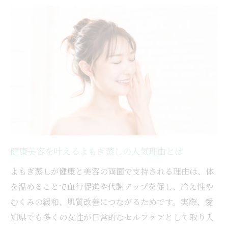
効果
ホンマでっかTVで話題のよもぎ蒸し効果を
検証
婦人科系の不調改善によもぎ蒸しが役立つ
理由
名古屋で見つけるよもぎ蒸しの新しい楽しみ方
名古屋でよもぎ蒸しを楽しむ最新トレンド
紹介
ペアで体験できるよもぎ蒸し名古屋の楽し
健康美容を叶えるよもぎ蒸しの人気理由とは
み方
久屋大通や金山で話題のよもぎ蒸しスポッ
よもぎ蒸しが健康と美容の両面で支持される理由は、体
ト
を温めることで血行促進や代謝アップを促し、冷え性や
むくみの緩和、肌質改善につながるためです。実際、愛
よもぎ蒸し名古屋おすすめの選び方を伝授
知県でも多くの女性が日常的なセルフケアとして取り入
自宅で楽しむよもぎ蒸しセット活用術