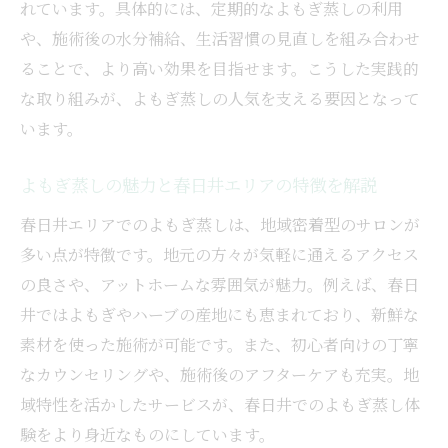
れています。具体的には、定期的なよもぎ蒸しの利用
SNSで人気のよもぎ蒸し体験シェアのコツ
や、施術後の水分補給、生活習慣の見直しを組み合わせ
料金相場やコスパを徹底解説するよもぎ蒸し案
ることで、より高い効果を目指せます。こうした実践的
内
な取り組みが、よもぎ蒸しの人気を支える要因となって
よもぎ蒸し料金相場の目安と選び方のコツ
います。
コストパフォーマンス重視のよもぎ蒸し活
用法
よもぎ蒸しの魅力と春日井エリアの特徴を解説
名古屋で安いよもぎ蒸しを見つけるポイン
春日井エリアでのよもぎ蒸しは、地域密着型のサロンが
ト
多い点が特徴です。地元の方々が気軽に通えるアクセス
料金相場から見るよもぎ蒸しのお得な通い
の良さや、アットホームな雰囲気が魅力。例えば、春日
方
井ではよもぎやハーブの産地にも恵まれており、新鮮な
よもぎ蒸し春日井で賢くサロン選びをする
素材を使った施術が可能です。また、初心者向けの丁寧
方法
なカウンセリングや、施術後のアフターケアも充実。地
域特性を活かしたサービスが、春日井でのよもぎ蒸し体
コスパ良く通えるよもぎ蒸しの比較ポイン
験をより身近なものにしています。
ト