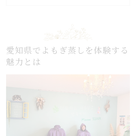
は
よもぎ蒸しの魅力と春日井エリアの特徴を
解説
名古屋で注目されるよもぎ蒸しの効果と評
判
愛知県でよもぎ蒸しを体験する
久屋大通でよもぎ蒸しに出会う新しいリラ
ックス法
魅力とは
心身を温めるよもぎ蒸し愛知県体験のすす
め
リラクゼーション重視ならよもぎ蒸しが最適
よもぎ蒸しで叶える深いリラクゼーション
の秘密
名古屋で選ぶリラックス重視のよもぎ蒸し
体験