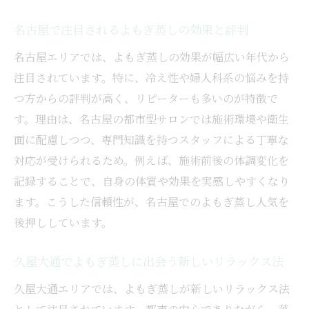
ペア利用もできるよもぎ蒸しのおすすめポイン
名古屋で注目されるよもぎ蒸しの効果と評判
ト
名古屋エリアでは、よもぎ蒸しの効果が幅広い年代から
ペアで楽しめるよもぎ蒸しの新しい体験提
注目されています。特に、冷え性や婦人科系の悩みを持
案
つ方からの評判が高く、リピーターも多いのが特徴で
よもぎ蒸しペア利用時のメリットと注意点
す。理由は、名古屋の都市型サロンでは施術環境や衛生
名古屋で人気のペアよもぎ蒸し利用方法
面に配慮しつつ、専門知識を持つスタッフによる丁寧な
カップルや友人同士で楽しむよもぎ蒸し活
対応が受けられるため。例えば、施術前後の体調変化を
用術
記録することで、自身の体質や効果を実感しやすくなり
ペアでお得に体験できるよもぎ蒸しの選び
ます。こうした信頼性が、名古屋でのよもぎ蒸し人気を
方
後押ししています。
ペア利用で実感できるよもぎ蒸しの効果
久屋大通でよもぎ蒸しに出会う新しいリラックス法
安心して始めるためのよもぎ蒸し利用方法
初めてのよもぎ蒸し安心利用の基本ポイン
久屋大通エリアでは、よもぎ蒸しが新しいリラックス法
ト