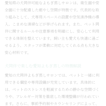
び方
愛知県の犬同伴可能なよもぎ蒸しサロンは、衛生面や安
全面に十分配慮した癒やし空間が特徴です。代表的な取
犬同伴OKな愛知よもぎ蒸しサロン見分け方
り組みとして、犬専用スペースの設置や空気清浄機の導
衛生面重視の愛知よもぎ蒸し犬同伴サロン
入、こまめな清掃などが挙げられます。また、ペット同
紹介
伴に関するルールや注意事項を明確にし、安心して利用
愛犬家必見のよもぎ蒸し新スタイル紹介
できる体制を整えています。飼い主も愛犬も快適に過ご
愛知よもぎ蒸し犬同伴の最新スタイル徹底
せるよう、スタッフが柔軟に対応してくれる点も大きな
解説
安心材料です。
愛犬家注目のよもぎ蒸しサービスの進化
愛知よもぎ蒸し犬同伴で楽しむ新しい癒し
犬同伴で楽しむ愛知よもぎ蒸しの特徴解説
方
愛知の犬同伴よもぎ蒸しサロンでは、ペットと一緒に利
犬と共に楽しめる愛知よもぎ蒸し新体験
用できる個室や専用設備が充実しています。具体的に
愛知よもぎ蒸し犬同伴型サロンの新提案
は、ペットのストレスを軽減するための静かな空間づく
愛犬家必見よもぎ蒸しの新しい過ごし方
りや、アレルギー対策を徹底した環境整備が行われてい
ます。さらに、事前予約制やカウンセリングによって、
犬同伴でリラックスできる愛知の魅力