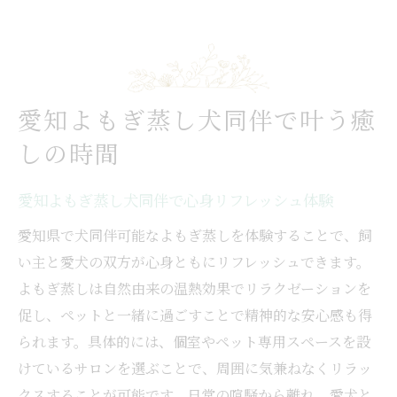
は
犬同伴で楽しむ愛知よもぎ蒸しの特徴解説
愛犬家が選ぶ愛知よもぎ蒸し犬同伴の理由
愛知よもぎ蒸し犬同伴の安心ポイント紹介
愛知よもぎ蒸し犬同伴で叶う癒
犬と一緒によもぎ蒸しを楽しむコツ
しの時間
愛知よもぎ蒸し犬同伴の快適な過ごし方
犬も安心できるよもぎ蒸し準備のポイント
愛知よもぎ蒸し犬同伴で心身リフレッシュ体験
愛知よもぎ蒸し犬同伴で注意したいマナー
愛知県で犬同伴可能なよもぎ蒸しを体験することで、飼
愛犬が安心するよもぎ蒸し環境の作り方
い主と愛犬の双方が心身ともにリフレッシュできます。
犬同伴でリラックスするための工夫集
よもぎ蒸しは自然由来の温熱効果でリラクゼーションを
愛知よもぎ蒸し犬同伴のコツを徹底解説
促し、ペットと一緒に過ごすことで精神的な安心感も得
ペット連れOKな愛知よもぎ蒸し体験談
られます。具体的には、個室やペット専用スペースを設
愛知よもぎ蒸し犬同伴の実体験レポート
けているサロンを選ぶことで、周囲に気兼ねなくリラッ
クスすることが可能です。日常の喧騒から離れ、愛犬と