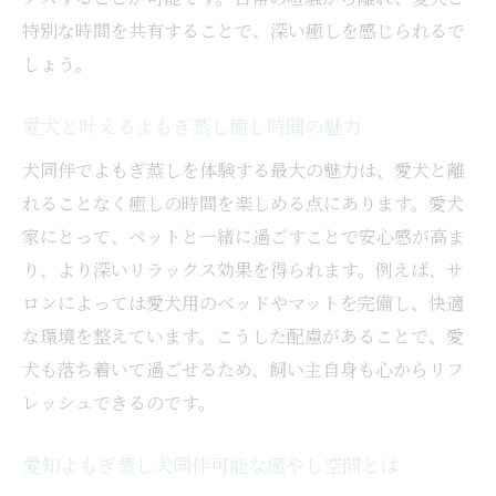
犬同伴でよもぎ蒸しを利用した感想まとめ
特別な時間を共有することで、深い癒しを感じられるで
愛知よもぎ蒸し犬同伴サロンの口コミ紹介
しょう。
ペット連れで感じた癒しのよもぎ蒸し体験
愛知よもぎ蒸し犬同伴の体験談で安心を実
愛犬と叶えるよもぎ蒸し癒し時間の魅力
感
犬同伴でよもぎ蒸しを体験する最大の魅力は、愛犬と離
愛犬連れで楽しむよもぎ蒸しのリアルな声
れることなく癒しの時間を楽しめる点にあります。愛犬
衛生面も安心な犬同伴可能サロンの選び方
家にとって、ペットと一緒に過ごすことで安心感が高ま
愛知よもぎ蒸し犬同伴サロン衛生基準の確
り、より深いリラックス効果を得られます。例えば、サ
認方法
ロンによっては愛犬用のベッドやマットを完備し、快適
犬同伴で選ぶべき愛知よもぎ蒸しサロンの
な環境を整えています。こうした配慮があることで、愛
特徴
犬も落ち着いて過ごせるため、飼い主自身も心からリフ
愛知よもぎ蒸し犬同伴サロンの衛生管理ポ
レッシュできるのです。
イント
愛知よもぎ蒸し犬同伴可能な癒やし空間とは
愛犬連れでも清潔なよもぎ蒸しサロンの選