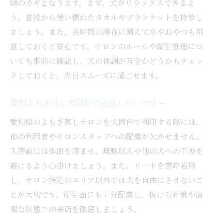
験のカギとなります。まず、犬がリラックスできるよ
う、普段から使い慣れたタオルやブランケットを持参し
ましょう。また、長時間の滞在に備えて水やおやつも用
意しておくと安心です。サロンのルールや衛生管理につ
いても事前に確認し、犬の体調が万全かどうかもチェッ
クしておくと、当日スムーズに過ごせます。
愛知よもぎ蒸し犬同伴で注意したいマナー
愛知県のよもぎ蒸しサロンを犬同伴で利用する際には、
他の利用者やサロンスタッフへの配慮が欠かせません。
入店前には排泄を済ませ、無駄吠えや他の犬への干渉を
避けるよう心掛けましょう。また、リードを常時着用
し、サロン指定のエリア以外では犬を自由にさせないこ
とが大切です。衛生面にも十分配慮し、抜け毛対策や清
潔な状態での来店を徹底しましょう。