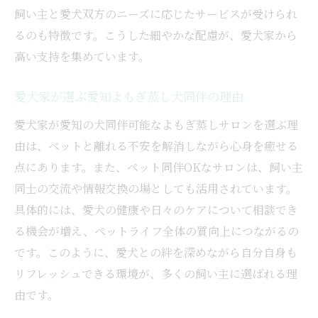
飼い主と愛犬双方のニーズに応じたサービスが受けられ
愛知よもぎ蒸し犬同伴で味わう癒しの魅力
るのも特徴です。こうした細やかな配慮が、愛犬家から
犬同伴が叶える愛知よもぎ蒸しの利点
高い支持を集めています。
愛知よもぎ蒸し犬同伴で広がるリラックス
体験
愛犬家が選ぶ愛知よもぎ蒸し犬同伴の理由
愛犬と一緒に楽しむ愛知よもぎ蒸しの魅力
愛犬家が愛知の犬同伴可能なよもぎ蒸しサロンを選ぶ理
愛知よもぎ蒸し犬同伴で感じる安心感とは
由は、ペットと離れる不安を解消しながら心身を癒せる
犬同伴で満喫する愛知よもぎ蒸しの魅力点
点にあります。また、ペット同伴OKなサロンは、飼い主
よもぎ蒸し利用時のペット連れ注意点まとめ
同士の交流や情報交換の場としても活用されています。
愛知よもぎ蒸し犬同伴の注意点と対策法
具体的には、愛犬の健康や日々のケアについて相談でき
る機会が増え、ペットライフ全体の質向上につながるの
犬同伴よもぎ蒸しで気をつけたいポイント
です。このように、愛犬との絆を深めながら自分自身も
愛知よもぎ蒸し犬同伴時の持ち物とマナー
リフレッシュできる環境が、多くの飼い主に選ばれる理
犬連れで安心利用するための準備事項
由です。
愛知よもぎ蒸し犬同伴時の衛生管理のコツ