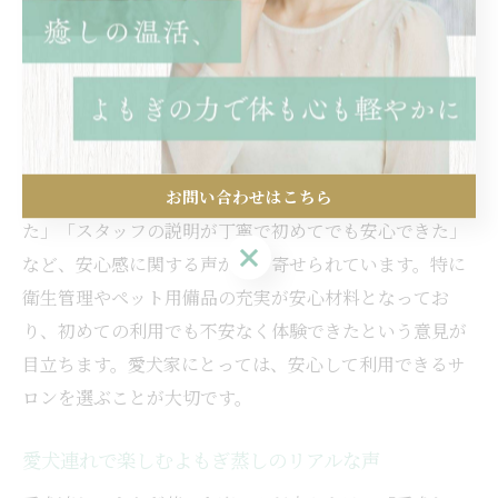
蒸しサロン選びでは、ペットフレンドリーな環境が重要
なポイントとなります。
愛知よもぎ蒸し犬同伴の体験談で安心を実感
愛知県で犬同伴よもぎ蒸しを体験した方の体験談から
お問い合わせはこちら
は、「ペットと一緒に過ごせることで不安が解消され
た」「スタッフの説明が丁寧で初めてでも安心できた」
お問い合わせはこちら
など、安心感に関する声が多く寄せられています。特に
衛生管理やペット用備品の充実が安心材料となってお
り、初めての利用でも不安なく体験できたという意見が
目立ちます。愛犬家にとっては、安心して利用できるサ
ロンを選ぶことが大切です。
愛犬連れで楽しむよもぎ蒸しのリアルな声