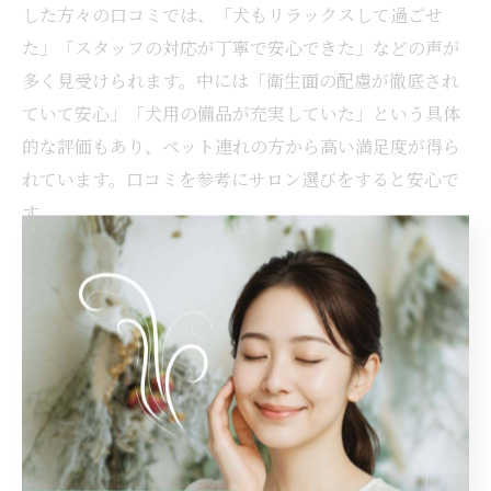
した方々の口コミでは、「犬もリラックスして過ごせ
た」「スタッフの対応が丁寧で安心できた」などの声が
多く見受けられます。中には「衛生面の配慮が徹底され
ていて安心」「犬用の備品が充実していた」という具体
的な評価もあり、ペット連れの方から高い満足度が得ら
れています。口コミを参考にサロン選びをすると安心で
す。
ペット連れで感じた癒しのよもぎ蒸し体験
ペット連れでよもぎ蒸しを体験することで、飼い主自身
だけでなく愛犬も癒される時間を過ごせます。サロンの
静かな空間で、よもぎの香りに包まれながら愛犬の存在
が心の支えになると感じました。特に、ペット同伴専用
スペースや犬用の配慮が行き届いたサロンでは、どちら
も快適な時間を過ごせるのが特徴です。愛知県のよもぎ