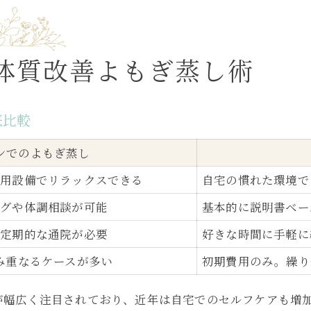
自宅から始める体質改善よもぎ蒸しの魅力
自宅体質改善よもぎ蒸しのメリット一覧
忙しい女性が選ぶ体質改善よもぎ蒸しの魅力
体質改善よもぎ蒸し術
自宅で手軽に体質改善よもぎ蒸しを楽しむ
体質改善よもぎ蒸しを日常に取り入れる方法
底比較
自宅で感じる体質改善よもぎ蒸しの変化とは
ンでのよもぎ蒸し
体質改善よもぎ蒸し体験談に学ぶセルフケア
専用設備でリラックスできる
自宅の慣れた環境で
体質改善よもぎ蒸し体験談まとめ比較表
セルフケアに役立つ体質改善よもぎ蒸しの実例
ングや体調相談が可能
基本的に説明書ベー
体質改善よもぎ蒸しで得たリアルな感想集
め定期的な通院が必要
好きな時間に手軽に
自宅セルフケアが変わる体質改善よもぎ蒸し
み重なるケースが多い
初期費用のみ。繰り
体質改善よもぎ蒸し体験者の声で分かる成果
が幅広く注目されており、近年は自宅でのセルフケアも増
よもぎ蒸し愛好者が語る実感できる変化とは