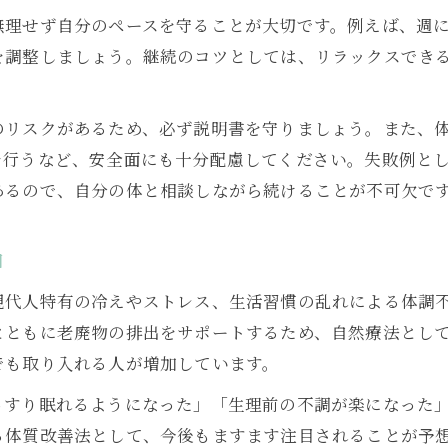
理せず自分のペースを守ることが大切です。例えば、週に2
体質改善よもぎ蒸しのリスクと注意点
を調整しましょう。継続のコツとしては、リラックスでき
自宅で安全に体質改善よもぎ蒸しを行う方法
体質改善よもぎ蒸しで気を付けたいこと
のリスクがあるため、必ず説明書を守りましょう。また、
安心して続ける体質改善よもぎ蒸しのコツ
を行うなど、安全面にも十分配慮してください。失敗例と
あるので、自分の体と相談しながら続けることが不可欠で
由
現代人特有の冷えやストレス、生活習慣の乱れによる体調
とともに老廃物の排出をサポートするため、自然療法とし
でも取り入れる人が増加しています。
っすり眠れるようになった」「生理前の不調が楽になった
る体質改善法として、今後もますます注目されることが予