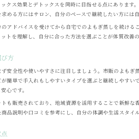
ラックス効果とデトックスを同時に目指せる点にあります
体質改善よもぎ蒸しで感じた変化の一覧
を求める方にはサロン、自分のペースで継続したい方には
愛好者が語る体質改善よもぎ蒸しの魅力
ロのアドバイスを受けてから自宅でのよもぎ蒸しを続ける
自宅で体質改善よもぎ蒸しを続けた効果
リットを理解し、自分に合った方法を選ぶことが体質改善
体質改善よもぎ蒸しの実感を深めるには
よもぎ蒸し体験でわかる体質改善のポイント
選び方
忙しい女性に最適な自宅よもぎ蒸し活用法
まず安全性や使いやすさに注目しましょう。市販のよもぎ
忙しい女性向け体質改善よもぎ蒸し活用法一覧
てが簡単で手入れもしやすいタイプを選ぶと継続しやすい
タイパ重視で選ぶ体質改善よもぎ蒸し
お問い合わせはこちら
お問い合わせはこちら
と安心です。
家事の合間にできる体質改善よもぎ蒸し
ットも販売されており、地域資源を活用することで新鮮な
体質改善よもぎ蒸しで時短セルフケア実践
た商品説明や口コミを参考にし、自分の体調や生活スタイ
自宅で無理なく続く体質改善よもぎ蒸し
安全に取り組む体質改善よもぎ蒸しのコツ
意点
安全に楽しむ体質改善よもぎ蒸しポイント集