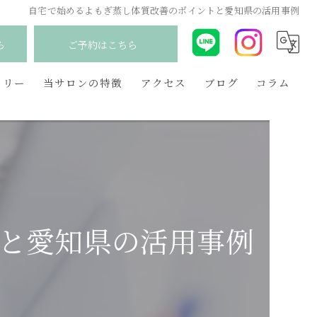
自宅で始めるよもぎ蒸し体質改善のポイントと愛知県の活用事例
ら
ご予約はこちら
ラリー
当サロンの特徴
アクセス
ブログ
コラム
韓国
産後
妊活
と愛知県の活用事例
更年期
毛穴