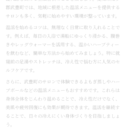
冷え性改善で美肌と健康を同時に手に入れ
郡武豊町では、地域に根差した温活メニューを提供する
る
サロンも多く、気軽に始めやすい環境が整っています。
冷え性対策の基本と毎日できる実践方法
温活を始めるコツは、無理なく日常に取り入れることで
冷え性改善に欠かせない食事と生活習慣
す。例えば、毎日の入浴で湯船にゆっくり浸かる、腹巻
冷え性悩みを解消するためのセルフケア術
きやレッグウォーマーを活用する、温かいハーブティー
冷え性改善に役立つエステサロン利用法
を飲むなど、簡単な方法から始めてみましょう。特に就
温活のポイントを知り冷え性を卒業しよう
寝前の足湯やストレッチは、冷え性で悩む方に人気のセ
冷え性改善のための温活ポイント徹底解説
ルフケアです。
温活習慣で冷え性から卒業するためのヒン
さらに、武豊町のサロンで体験できるよもぎ蒸しやハー
ト
ブボールなどの温活メニューもおすすめです。これらは
冷え性卒業を目指す温活アイテム活用法
身体全体をじんわり温めることで、冷え性だけでなく、
冷え性に効く日常温活の取り入れ方ガイド
美肌や疲労回復にも効果が期待できます。温活を継続す
ることで、日々の冷えにくい身体づくりを目指しましょ
冷え性と温活の相性を高める生活改善策
う。