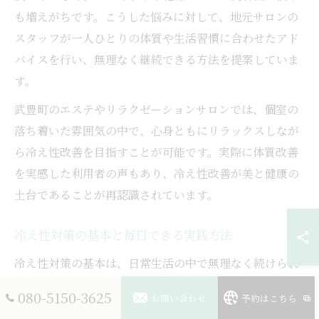
も増えがちです。こうした悩みに対して、地元サロンの
スタッフが一人ひとりの体質や生活習慣に合わせたアド
バイスを行い、無理なく継続できる方法を提案していま
す。
武豊町のエステやリラクゼーションサロンでは、個室の
落ち着いた雰囲気の中で、心身ともにリラックスしなが
ら冷え性改善を目指すことが可能です。実際に体質改善
を実感した利用者の声もあり、冷え性改善が美と健康の
土台であることが再認識されています。
冷え性対策の基本と毎日できる実践方法
冷え性対策の基本は、日常生活の中で無理なく続けられ
る温活習慣を取り入れることです。理由は、毎日の積み
080-5150-3625
お問い合わせ
予約はこちら
重ねが血流改善や基礎代謝の向上につながるためです。