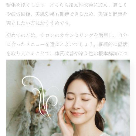
緊張をほぐします。どちらも冷え性改善に加え、肩こり
や疲労回復、美肌効果も期待できるため、美容と健康を
両立したい方におすすめです。
初めての方は、サロンのカウンセリングを活用し、自分
に合ったメニューを選ぶとよいでしょう。継続的に温活
を取り入れることで、体質改善や冷え性の根本解消につ
ながる可能性が高まります。
冷え性改善には何を意識すべきか徹底解説
冷え性改善には、生活習慣の見直しと正しいケアの両立
が欠かせません。特に食生活では、身体を温める食材
（生姜、根菜類など）を積極的に取り入れることが効果
的です。また、適度な運動やストレッチを日々の習慣に
加えることで、血行促進と基礎代謝の向上が期待できま