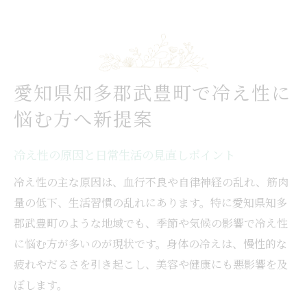
冷え性体質に合わせたサロン活用方法とは
冷え性の悩みを共有できる相談先の選び方
身体を温める冷え性改善の秘訣とは
冷え性改善に効果的な温活習慣の取り入れ
愛知県知多郡武豊町で冷え性に
方
悩む方へ新提案
身体の芯まで温める冷え性対策の具体例
冷え性対策で人気の温活メソッドをご紹介
冷え性の原因と日常生活の見直しポイント
冷え性改善には何を意識すべきか徹底解説
冷え性の主な原因は、血行不良や自律神経の乱れ、筋肉
冷え性ケアと美容効果を両立させる方法
量の低下、生活習慣の乱れにあります。特に愛知県知多
冷え性解消を目指す温活美容の魅力
郡武豊町のような地域でも、季節や気候の影響で冷え性
温活美容で冷え性改善と美肌を同時に叶え
に悩む方が多いのが現状です。身体の冷えは、慢性的な
る
疲れやだるさを引き起こし、美容や健康にも悪影響を及
冷え性女子におすすめの美容施術ポイント
ぼします。
冷え性と温活美容の相乗効果を感じる理由