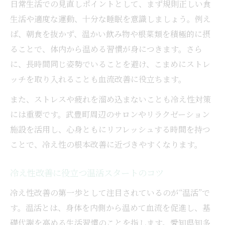
日常生活での見直しポイントとして、まず規則正しい食
冷え性に悩む方のための温活最新事情
生活や適度な運動、十分な睡眠を意識しましょう。例え
美容サロンで受ける冷え性改善メニュー活
ば、朝食を抜かず、温かい飲み物や根菜類を積極的に摂
用術
ることで、体内から温める習慣が身につきます。さら
に、長時間同じ姿勢でいることを避け、こまめにストレ
慢性的な冷えならリラクゼーションで解決
ッチを取り入れることも血流改善に役立ちます。
冷え性改善にリラクゼーションが有効な理
由
また、ストレスや疲れを溜め込まないことも冷え性対策
慢性的な冷え性を和らげる施術の選び方
には重要です。武豊町周辺のサロンやリラクゼーション
施設を活用し、心身ともにリフレッシュする時間を持つ
リラクゼーション施設での冷え性ケア体験
ことで、冷え性の根本改善に近づきやすくなります。
談
冷え性の根本改善を目指すリラクゼーショ
冷え性改善に役立つ温活スタートのコツ
ン法
冷え性改善の第一歩として注目されているのが“温活”で
冷え性対策に最適なサロンの特徴と選び方
す。温活とは、身体を内側から温めて血流を促進し、基
美と健康を育む冷え性対策の実践ガイド
礎代謝を高める生活習慣のことを指します。愛知県知多