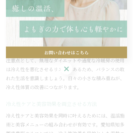
す。
武豊町のサロンでは、専門スタッフによるカウンセリン
グを通じて、冷えの原因や生活習慣を細かくチェック
し、一人ひとりに合ったアドバイスや施術プランを提案
してくれます。このプロセスを通じて、自分の冷え性の
タイプや改善ポイントを客観的に知ることができます。
お問い合わせはこちら
注意点として、無理なダイエットや過度な冷暖房の使用
お問い合わせはこちら
は冷え性を悪化させるリスクがあるため、バランスの取
れた生活を意識しましょう。日々の小さな積み重ねが、
冷え性体質の改善につながります。
冷え性ケアと美容効果を両立させる方法
冷え性ケアと美容効果を同時に叶えるためには、温活施
術と美容メニューの組み合わせが有効です。愛知県知多