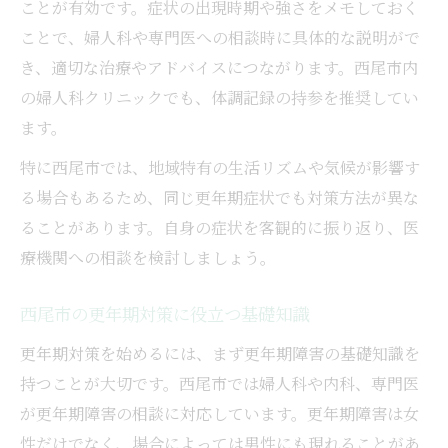
ことが有効です。症状の出現時期や強さをメモしておく
西尾市で探す信頼できる更年期サポート
ことで、婦人科や専門医への相談時に具体的な説明がで
更年期の相談先を西尾市で選ぶポイント
き、適切な治療やアドバイスにつながります。西尾市内
西尾市婦人科での更年期サポート実例紹介
の婦人科クリニックでも、体調記録の持参を推奨してい
更年期障害に対応した西尾市の医療機関
ます。
更年期サポート情報の正しい集め方
特に西尾市では、地域特有の生活リズムや気候が影響す
西尾市で信頼できる更年期サポート体制
る場合もあるため、同じ更年期症状でも対策方法が異な
症状に合わせた更年期対策を地域で始める
ることがあります。自身の症状を客観的に振り返り、医
更年期症状のタイプ別対策の基本
療機関への相談を検討しましょう。
西尾市で可能な更年期治療法を解説
婦人科で相談する更年期の具体例
西尾市の更年期対策に役立つ基礎知識
更年期障害と生活習慣の見直し方法
更年期対策を始めるには、まず更年期障害の基礎知識を
セルフケアと医療機関の組み合わせ方
持つことが大切です。西尾市では婦人科や内科、専門医
が更年期障害の相談に対応しています。更年期障害は女
暮らしに役立つ西尾市の更年期セルフケア情報
性だけでなく、場合によっては男性にも現れることがあ