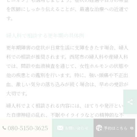
を医師にしっかり伝えることが、最適な治療への近道で
す。
婦人科で相談する更年期の具体例
更年期障害の症状が日常生活に支障をきたす場合、婦人
科での相談が推奨されます。西尾市の婦人科や産婦人科
では、問診や血液検査を通じて、女性ホルモンの状態や
他の疾患との鑑別を行います。特に、強い頭痛や不正出
血、激しい気分の落ち込みが続く場合は、早めの受診が
大切です。
婦人科でよく相談される内容には、ほてりや発汗といっ
た自律神経の乱れ、不眠やイライラなどの精神的な不
調、骨粗しょう症や高血圧のリスク評価などがありま
080-5150-3625
お問い合わせ
予約はこちら
す。医師との相談時には、症状の時期や頻度、どのよう