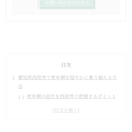
お問い合わせはこちら
目次
愛知県西尾市で更年期を穏やかに乗り越える方
法
更年期の症状を西尾市で把握するポイント
西尾市の更年期対策に役立つ基礎知識
女性のための更年期セルフケア実践法
更年期の不調に地域でできるサポート