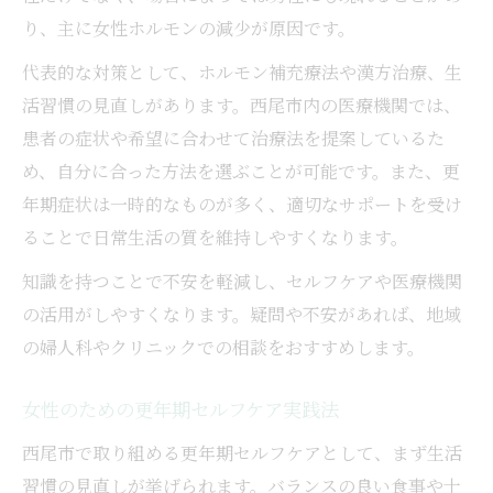
西尾市で取り入れたい更年期セルフケア術
り、主に女性ホルモンの減少が原因です。
更年期を健やかに過ごす生活習慣の工夫
代表的な対策として、ホルモン補充療法や漢方治療、生
西尾市婦人科と連携したケアのすすめ
活習慣の見直しがあります。西尾市内の医療機関では、
更年期対策に役立つセルフケアグッズ紹介
患者の症状や希望に合わせて治療法を提案しているた
西尾市の医療情報を活かした更年期対策
め、自分に合った方法を選ぶことが可能です。また、更
年期症状は一時的なものが多く、適切なサポートを受け
ることで日常生活の質を維持しやすくなります。
知識を持つことで不安を軽減し、セルフケアや医療機関
の活用がしやすくなります。疑問や不安があれば、地域
の婦人科やクリニックでの相談をおすすめします。
女性のための更年期セルフケア実践法
西尾市で取り組める更年期セルフケアとして、まず生活
習慣の見直しが挙げられます。バランスの良い食事や十