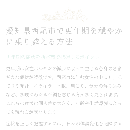
西尾市で信頼できる更年期相談先の探し方
更年期に悩む女性のための西尾市対策ガイド
西尾市で始める更年期症状の自己チェック
愛知県西尾市で更年期を穏やか
更年期の西尾市地域医療の特徴を知る
に乗り越える方法
婦人科選びに迷う方のための更年期対策
更年期障害と西尾市の医療機関の活用法
更年期の症状を西尾市で把握するポイント
口コミから学ぶ西尾市の更年期相談事情
更年期は女性ホルモンの減少によって生じる心身のさま
自分らしく過ごすための更年期ケア実践術
ざまな症状が特徴です。西尾市に住む女性の中にも、ほ
更年期と向き合う西尾市での生活改善法
てりや発汗、イライラ、不眠、肩こり、気分の落ち込み
西尾市の婦人科で更年期ケアを受ける利点
など、多岐にわたる不調を感じる方が多く見られます。
更年期ケアに役立つセルフケア術の提案
これらの症状は個人差が大きく、年齢や生活環境によっ
ても現れ方が異なります。
生活習慣を整えて更年期を快適に過ごす
西尾市でできる更年期の心身サポート法
症状を正しく把握するには、日々の体調変化を記録する