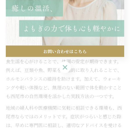
な症状が現れる時期です。西尾市で生活する女性にとっ
ても、日常生活の中で無理なく取り入れられる改善法を
知ることが重要です。まずは、自分自身の体調の変化に
気付き、無理をせず休息を取ることがポイントとなりま
す。
お問い合わせはこちら
さらに、食事内容を見直し、バランスの良い和食中心の
食生活を心がけることで、体調の安定が期待できます。
お問い合わせはこちら
例えば、豆類や魚、野菜を積極的に取り入れることで、
ホルモンバランスの維持を助けます。加えて、ウォーキ
ングや軽い体操など、無理のない範囲で体を動かすこと
も西尾市の自然環境を活かした実践方法の一つです。
地域の婦人科や医療機関に気軽に相談できる環境も、西
尾市ならではのメリットです。症状がつらいと感じた際
は、早めに専門医に相談し、適切なアドバイスを受ける