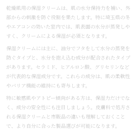
高保湿クリームを賢く使う活用ポイント
乾燥肌用の保湿クリームは、肌の水分保持力を補い、外
乾燥肌改善のための店舗選びアドバイス
部からの刺激を防ぐ役割を果たします。特に埼玉県の冬
やエアコンの効いた室内では、肌表面の水分が蒸発しや
皮膚科処方との違いに注目するべき理由
すく、クリームによる保湿が必須となります。
乾燥肌対策に皮膚科処方と市販品の違い
保湿クリームには主に、油分でフタをして水分の蒸発を
皮膚科で受けられる乾燥肌治療の特徴
防ぐタイプと、水分を抱え込む成分が配合されたタイプ
保湿クリーム選びで知るべき違いとは
があります。セラミド、ヒアルロン酸、グリセリンなど
乾燥肌用クリームと医療用製品の比較
が代表的な保湿成分です。これらの成分は、肌の柔軟性
乾燥肌に適した処方薬と市販品の違い解説
やバリア機能の維持にも寄与します。
特に敏感肌やアトピー傾向がある方は、保湿力だけでな
く、成分の安全性にも注目しましょう。皮膚科で処方さ
れる保湿クリームと市販品の違いも理解しておくこと
で、より自分に合った製品選びが可能になります。