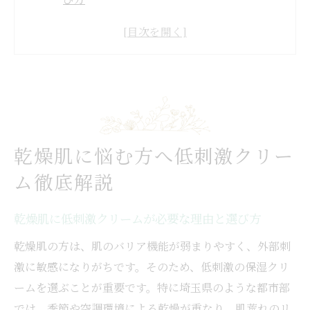
乾燥肌向け保湿クリームの基礎知識を解説
肌悩みを軽減する乾燥肌対策のポイント
乾燥肌を守るクリーム成分の特徴とは
敏感肌に優しい保湿ケアの実践方法
即効性を重視した保湿ケア選びの新常識
乾燥肌に即効性が期待できる成分とは
乾燥肌に悩む方へ低刺激クリー
保湿クリームで早く効果を実感するコツ
ム徹底解説
乾燥肌の変化を感じる新しいケア方法
低刺激で即効性を叶える選び方の基準
乾燥肌に低刺激クリームが必要な理由と選び方
乾燥肌の悩みをすぐに解消する保湿術
乾燥肌の方は、肌のバリア機能が弱まりやすく、外部刺
敏感肌でも安心な成分配合の秘密とは
激に敏感になりがちです。そのため、低刺激の保湿クリ
乾燥肌に優しい成分選びのポイント解説
ームを選ぶことが重要です。特に埼玉県のような都市部
敏感肌対応クリームの配合成分を比較
では、季節や空調環境による乾燥が重なり、肌荒れのリ