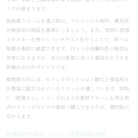
低刺激を実現する乾燥肌用成分の特徴
スクが高まります。
乾燥肌対策で注目の保湿成分を解説
低刺激クリームを選ぶ際は、アルコールや香料、着色料
敏感な乾燥肌を守るスキンケア成分紹介
が無添加の商品を基準にしましょう。また、実際に店頭
でテスターを使ってパッチテストを行うことで、肌への
保湿力が続く乾燥肌対策の実践ポイント
刺激を事前に確認できます。口コミや皮膚科医の推奨も
乾燥肌のうるおいを保つための秘訣
参考になりますが、自分の肌質に合った製品かどうかを
保湿クリームで長時間乾燥を防ぐコツ
見極めるのがポイントです。
乾燥肌維持のために実践したいケア方法
敏感肌の方には、セラミドやヒアルロン酸など保湿成分
乾燥肌対策で大切なスキンケア手順紹介
が豊富に配合されているクリームが適しています。実際
高保湿クリームの使い方と工夫ポイント
に「乾燥さん」シリーズのような薬用クリームも埼玉県
埼玉県で見つける高保湿クリーム活用法
内のドラッグストアや薬局で購入できるため、選択肢が
乾燥肌向け高保湿クリームの選び方ガイド
広がります。
埼玉県で手に入る乾燥肌用製品の特徴
乾燥肌に合うクリーム探しの実践方法
乾燥肌向け保湿クリームの基礎知識を解説