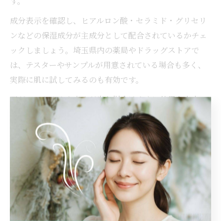
す。
成分表示を確認し、ヒアルロン酸・セラミド・グリセリ
ンなどの保湿成分が主成分として配合されているかチェ
ックしましょう。埼玉県内の薬局やドラッグストアで
は、テスターやサンプルが用意されている場合も多く、
実際に肌に試してみるのも有効です。
万が一、かゆみや赤みが出た場合はすぐに使用を中止
し、必要に応じて皮膚科を受診しましょう。慎重な製品
選びと肌状態の観察が、トラブルを防ぎながら即効性を
実感するポイントです。
乾燥肌の悩みをすぐに解消する保湿術
乾燥肌の悩みをすぐに解消したい場合、日常生活で実践
できる保湿術を取り入れることが効果的です。まず、洗
顔後はできるだけ早く保湿クリームを塗布し、肌の水分