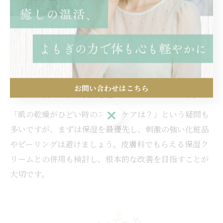
蒸発を防ぎます。朝晩の基本ケアに加え、乾燥が気にな
る時は部分的に塗り直すと良いでしょう。
さらに、室内の加湿や、衣類による摩擦を減らすことも
肌の乾燥対策になります。埼玉県内ではドラッグストア
や薬局で多様な保湿クリームが手に入るため、生活圏に
お問い合わせはこちら
合わせて使いやすい製品を選ぶことがポイントです。
お問い合わせはこちら
「肌の乾燥がひどい時のスキンケアは？」という疑問も
多いですが、まずは保湿を最優先し、刺激の強い化粧品
やピーリングは避けましょう。皮膚科でもらえる保湿ク
リームとの併用も検討し、根本的な改善を目指すことが
大切です。