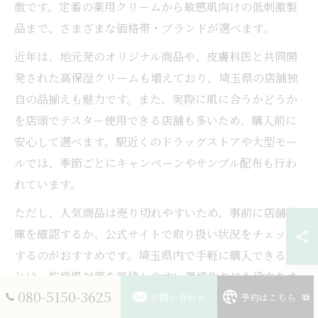
徴です。定番の薬用クリームから敏感肌向けの低刺激製
品まで、さまざまな価格帯・ブランドが選べます。
近年は、地元発のオリジナル商品や、皮膚科医と共同開
発された高保湿クリームも増えており、埼玉県の店舗独
自の品揃えも魅力です。また、実際に肌に合うかどうか
を店頭でテスター使用できる店舗も多いため、購入前に
安心して選べます。駅近くのドラッグストアや大型モー
ルでは、季節ごとにキャンペーンやサンプル配布も行わ
れています。
ただし、人気商品は売り切れやすいため、事前に店舗在
庫を確認するか、公式サイトで取り扱い状況をチェック
するのがおすすめです。埼玉県内で手軽に購入できるこ
とは、乾燥肌対策を継続しやすい環境作りにも役立ちま
080-5150-3625
す。
お問い合わせ
予約はこちら