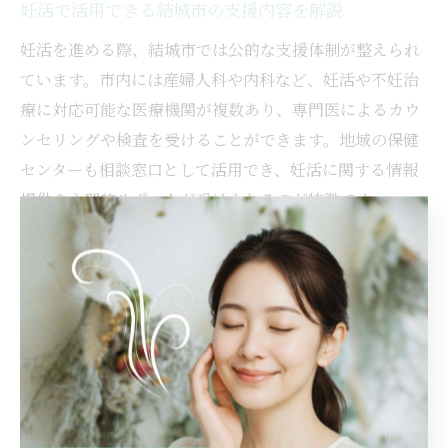
妊活で活用できる結城市の支援内容を解説
妊活を進める際、結城市では公的な支援体制が整えられ
ています。市内には産婦人科や内科など、妊活や不妊治
療に対応可能な医療機関が複数あり、専門医によるカウ
ンセリングや検査を受けることができます。地域の保健
センターも相談窓口として活用でき、妊活に関する情報
提供や心理的サポートが受けられるのが特徴です。
また、電話や市の公式ホームページを通じて、妊活に関
する最新の支援情報や医療機関の案内が案内されていま
す。例えば、妊娠や出産に関する相談はもちろん、男性
向けの個別相談も対応可能な場合があり、初めて妊活に
取り組む方でも安心して利用できます。支援内容は随時
更新されているため、定期的な情報検索が重要です。
男性向け妊活支援サービスの選び方と活用術