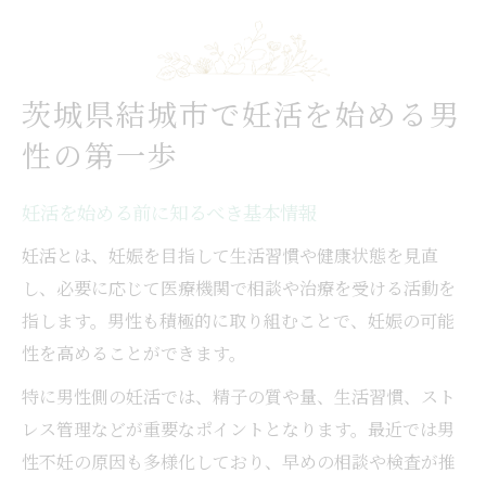
男性の妊活相談先を結城市で見つける方法
結城市で利用できる妊活相談窓口の紹介
男性が安心して相談できる妊活支援体制
茨城県結城市で妊活を始める男
妊活の悩みを相談できる医療機関の探し方
性の第一歩
公的な妊活支援サービスの上手な活用法
妊活相談で役立つオンラインサービスの特
妊活を始める前に知るべき基本情報
徴
妊活とは、妊娠を目指して生活習慣や健康状態を見直
妊活に悩むなら結城市の支援サービス活用を
し、必要に応じて医療機関で相談や治療を受ける活動を
妊活で活用できる結城市の支援内容を解説
指します。男性も積極的に取り組むことで、妊娠の可能
男性向け妊活支援サービスの選び方と活用
性を高めることができます。
術
特に男性側の妊活では、精子の質や量、生活習慣、スト
結城市で受けられる補助金情報を妊活目線
レス管理などが重要なポイントとなります。最近では男
で
性不妊の原因も多様化しており、早めの相談や検査が推