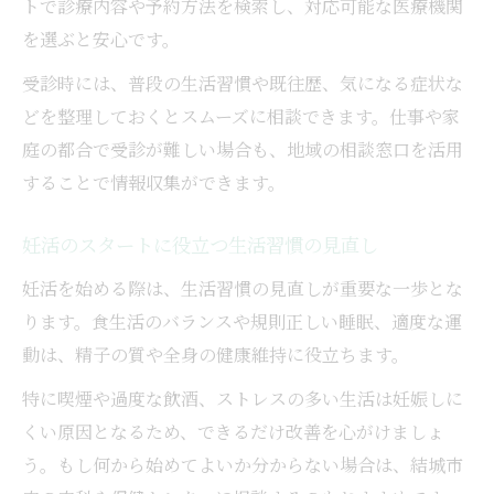
トで診療内容や予約方法を検索し、対応可能な医療機関
結城市で妊活を続ける家族への支援内容
を選ぶと安心です。
妊娠・出産支援を受けるための準備ポイン
受診時には、普段の生活習慣や既往歴、気になる症状な
ト
どを整理しておくとスムーズに相談できます。仕事や家
地域の補助金やリフォーム支援を妊活目線で解
庭の都合で受診が難しい場合も、地域の相談窓口を活用
説
することで情報収集ができます。
妊活世帯が利用しやすい補助金制度とは
結城市の補助金と妊活支援の関係を解説
妊活のスタートに役立つ生活習慣の見直し
引っ越し補助金を妊活で活かす活用例
妊活を始める際は、生活習慣の見直しが重要な一歩とな
リフォーム補助金で妊活環境を整える方法
ります。食生活のバランスや規則正しい睡眠、適度な運
妊活世帯が知っておきたい支援金の種類
動は、精子の質や全身の健康維持に役立ちます。
特に喫煙や過度な飲酒、ストレスの多い生活は妊娠しに
くい原因となるため、できるだけ改善を心がけましょ
う。もし何から始めてよいか分からない場合は、結城市