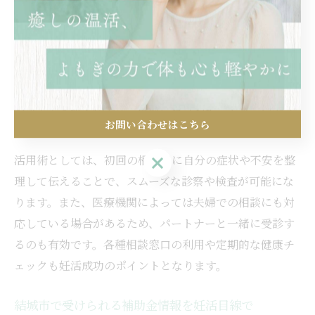
結城市で男性が妊活支援サービスを選ぶ際は、まず自分
の悩みや目的に合った医療機関や相談先を明確にしまし
ょう。特に男性不妊の原因は多岐にわたるため、内科や
泌尿器科、産婦人科など、男性の妊活に対応した診療科
を選ぶことが大切です。事前に電話やホームページで診
お問い合わせはこちら
療内容や専門医の有無を確認しましょう。
お問い合わせはこちら
活用術としては、初回の相談時に自分の症状や不安を整
理して伝えることで、スムーズな診察や検査が可能にな
ります。また、医療機関によっては夫婦での相談にも対
応している場合があるため、パートナーと一緒に受診す
るのも有効です。各種相談窓口の利用や定期的な健康チ
ェックも妊活成功のポイントとなります。
結城市で受けられる補助金情報を妊活目線で