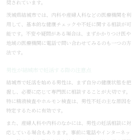
妊活に役立つ公的制度やサポートのポイン
奨されています。
ト
茨城県結城市では、内科や産婦人科などの医療機関を利
相談から支援まで結城市での妊活ステップ
用して、基本的な健康チェックや不妊に関する相談が可
結城エリアで男性不妊の原因と対策を知る
能です。不安や疑問がある場合は、まずかかりつけ医や
男性不妊の主な原因と妊活に必要な知識
地域の医療機関に電話で問い合わせてみるのも一つの方
結城で受けられる不妊検査と対策ポイント
法です。
妊活時に注意すべき生活習慣の改善方法
男性が結城市で妊活する際の注意点
男性不妊の特徴と妊活に活かすアドバイス
結城市で妊活を始める男性は、まず自分の健康状態を把
結城市で相談できる男性不妊専門機関紹介
握し、必要に応じて専門医に相談することが大切です。
出産・妊娠支援が充実する結城市の特徴とは
特に精液検査やホルモン検査は、男性不妊の主な原因を
結城市の妊娠・出産サポート体制を解説
特定するために有効です。
妊活から出産まで支える支援サービスの特
また、産婦人科や内科のなかには、男性の妊活相談に対
徴
応している場合もあります。事前に電話やインターネッ
男性も利用しやすい妊娠サポートの活用法