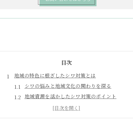
目次
地域の特色に根ざしたシワ対策とは
シワの悩みと地域文化の関わりを探る
地域資源を活かしたシワ対策のポイント
美浜町ならではの環境とシワへの影響
地元生活習慣とシワ対策実践例まとめ
シワ対策で高齢化社会を明るく過ごす方法