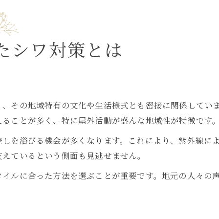
毎日のケアで美浜町の肌悩みを軽減
シワ対策のための毎日続ける簡単ケア法
美浜町の気候を意識したシワケアの工夫
たシワ対策とは
ホームケアと施設利用で叶えるシワ予防
シワを防ぐ生活リズムと地域の知恵共有
日々の積み重ねが生むシワへの変化実感
く、その地域特有の文化や生活様式とも密接に関係してい
愛知県知多郡美浜町らしいシワ対策の秘訣
えることが多く、特に屋外活動が盛んな地域性が特徴です
地元で愛されるシワ対策の伝統と工夫
差しを浴びる機会が多くなります。これにより、紫外線に
自然素材を使ったシワケアの魅力とは
支えているという側面も見逃せません。
美浜町の暮らしに根ざすシワ対策習慣
タイルに合った方法を選ぶことが重要です。地元の人々の
シワを防ぐための地域特有の知恵紹介
地域密着型のシワ対策サービス徹底解説
環境を意識したシワケアのすすめ