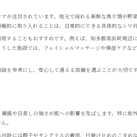
ト
シワ対策に役立つ地域の自然環境活用術
ケアが注目されています。地元で採れる新鮮な魚介類や野
美浜町の気候風土を活かすシワケア方法
積極的に取り入れることは、日常的にできる具体的なシワ
環境に優しいシワケアとエコ習慣の融合
利用することもおすすめです。例えば、知多郡美浜町周辺
季節ごとのシワ対策ポイントまとめ
こうした施設では、フェイシャルマッサージや保湿ケアな
地産地消の材料でシワケアに挑戦しよう
シワが気になるなら地元資源を活用して
験談を参考にし、安心して通える店舗を選ぶことが大切で
シワ対策に活躍する地元施設の選び方
リラクゼーション施設を使ったシワケア体験
お問い合わせはこちら
お問い合わせはこちら
口コミで広がる地元シワ対策スポット紹介
シワの悩みに寄り添う美容サービス提案
、潮風や日差しの強さが肌への影響を及ぼします。特に紫
地元の安心感と効果的なシワケアを両立
せん。
長寿社会の美浜町でできる若々しい肌習慣
外出時には帽子やサングラスの着用、日焼け止めのこまめ
シワ対策から始める健康的な肌づくり習慣