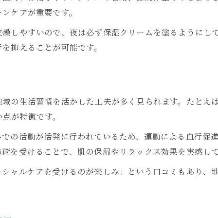
キンケアが重要です。
高齢化社会に対応したシワケアの工夫
年齢を重ねても輝く肌のためのシワ予防法
乾燥しやすいので、夜は必ず保湿クリームを塗るようにし
行を抑えることが可能です。
地元コミュニティで広がるシワ対策活動
世代を越えて伝わる肌ケアの知恵と実践
地域の生活習慣を活かした工夫が多く見られます。たとえ
い点が特徴です。
外での活動が活発に行われているため、運動による血行促
施術を受けることで、肌の保湿やリラックス効果を実感し
イシャルケアを受けるのが楽しみ」という口コミもあり、