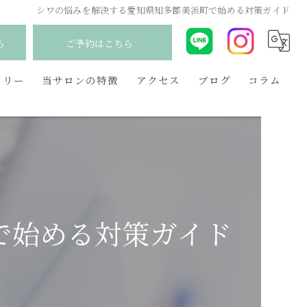
シワの悩みを解決する愛知県知多郡美浜町で始める対策ガイド
ら
ご予約はこちら
ラリー
当サロンの特徴
アクセス
ブログ
コラム
韓国
産後
妊活
で始める対策ガイド
更年期
毛穴