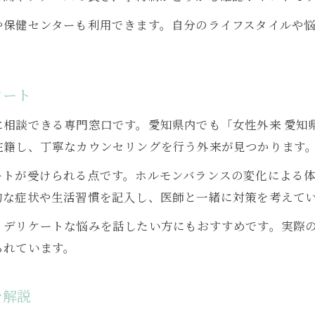
更年期外来の新しいサービスと活用方法
や保健センターも利用できます。自分のライフスタイルや
更年期対策で話題のサプリ・治療法を紹介
外来と併用できるセルフケアのポイント
タート
更年期不安解消のためのサポート事例集
相談できる専門窓口です。愛知県内でも「女性外来 愛知県
在籍し、丁寧なカウンセリングを行う外来が見つかります
ートが受けられる点です。ホルモンバランスの変化による
的な症状や生活習慣を記入し、医師と一緒に対策を考えて
、デリケートな悩みを話したい方にもおすすめです。実際
られています。
を解説