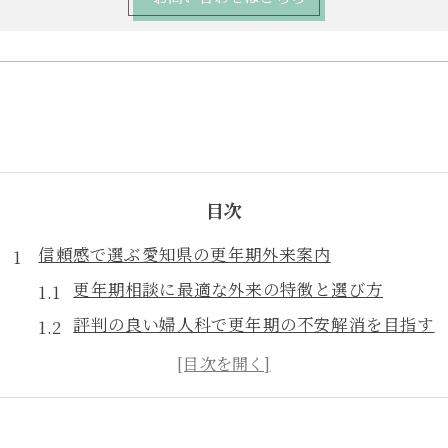
目次
信頼感で選ぶ愛知県の更年期外来案内
更年期相談に最適な外来の特徴と選び方
評判の良い婦人科で更年期の不安解消を目指す
愛知県で信頼性の高い更年期外来の探し方とは
女性外来の利用で更年期対策を安心スタート
更年期外来選びで重視すべきポイントを解説