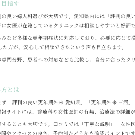
を目指す
三河エリアで評判の良い更年期外来の探し方
の良い婦人科選びが大切です。愛知県内には「評判の良い婦
婦人科外来選びで重視する更年期ケアの視点
特に女医が在籍しているクリニックは相談しやすいと好評
愛知県内の更年期外来を比較するチェック法
込みなど多様な更年期症状に対応しており、必要に応じて
更年期外来の診療内容と選ぶ際のポイント
した方が、安心して相談できたという声も目立ちます。
口コミと経験談から選ぶ婦人科外来の特徴
の専門分野、患者への対応なども比較し、自分に合ったク
ホットフラッシュ軽減に役立つ食事法解説
更年期のホットフラッシュに効く食事改善法
避けたい食品と更年期症状の関係を解説
お問い合わせはこちら
お問い合わせはこちら
し方とは
更年期に積極的に摂りたい栄養素と食材例
毎日続けやすいホットフラッシュ対策レシピ
ず「評判の良い更年期外来 愛知県」「更年期外来 三河
情報サイトには、診療科や女性医師の有無、治療法の詳細
更年期のためのバランス食で心身を整える
今注目の更年期サポート法と外来の選び方
較することも大切です。口コミでは「丁寧な説明」「女性
時間やアクセスの良さ、予約制かどうかも確認ポイントで
最新の更年期サポート法と外来選びの基準