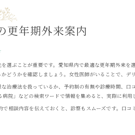
更年期の症状を和らげる日常の工夫とは
更年期症状を和らげる生活習慣改善のヒント
ホットフラッシュ対策に有効な毎日の工夫
の更年期外来案内
更年期に役立つストレス軽減法を取り入れる
快適な日常を保つための更年期セルフケア術
方
更年期症状緩和のために避けるべき習慣
先を選ぶことが重要です。愛知県内で最適な更年期外来を
女医在籍の外来で安心相談できる更年期対策
るかどうかを確認しましょう。女性医師がいることで、デ
女医が対応する更年期外来の安心ポイント
様な治療法を扱っているか、予約制の有無や診療時間、口
女性外来で受ける更年期相談のメリット
ある病院」などの検索ワードで情報を集めると、実際に利用
更年期不調を丁寧に聞く女医外来の魅力
予約で相談内容を伝えておくと、診察もスムーズです。口コ
女性医師と一緒に考える更年期対策実例
女医在籍外来の特徴と更年期ケア体験談
三河も含む愛知で婦人科外来を選ぶコツ