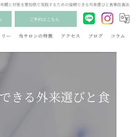
更年期と対策を愛知県で実践するための信頼できる外来選びと食事改善法
ら
ご予約はこちら
ラリー
当サロンの特徴
アクセス
ブログ
コラム
韓国
産後
妊活
できる外来選びと食
更年期
毛穴