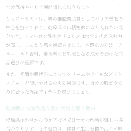
乾燥肌改善と透明感アップを叶える習慣作
水分保持やバリア機能強化に役立ちます。
り
とくにセラミドは、肌の細胞間脂質としてバリア機能の
乾燥肌を内側から変える日常生活のポイン
中心を担っており、乾燥肌には積極的に取り入れたい成
ト
分です。ヒアルロン酸やグリセリンは水分を抱え込む力
乾燥肌改善のための紫外線対策とその重要
が高く、しっとり感を持続させます。敏感肌の方は、ア
性
ルコールや香料、着色料など刺激となる成分を避けた商
乾燥肌改善を長続きさせるセルフチェック
品選びが重要です。
法
また、季節や肌状態によってクリームやオイルなどテク
スチャーを使い分けるのも効果的です。自分の肌質や悩
みに合った保湿アイテムを選びましょう。
乾燥肌の体質改善が潤い美肌を導く理由
乾燥肌は外側からのケアだけでは十分な改善が難しい場
合があります。その理由は、体質や生活習慣の乱れが肌