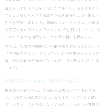
慣
洗顔後はできるだけ早く保湿ケアを行い、セラミドやヒ
乾燥肌が改善しない原因を科学的に解説
アルロン酸などバリア機能を高める成分配合の化粧水・
乾燥肌改善に必要なバリア機能サポート法
乳液を選択しましょう。韓国式スキンケアでは、化粧水
韓国美容発想から学ぶ乾燥肌の秘密
を何度も重ね付けする“7スキン法”が注目されており、し
っかりと水分を補給することで肌の潤いを保ちます。
乾燥肌改善に学ぶ韓国人の美肌習慣とは
韓国美容から知る乾燥肌対策の実践ポイン
さらに、紫外線や摩擦など外的刺激を避けることも、バ
ト
リア機能を守るうえで大切です。肌の乾燥が気になる方
は、日焼け止めや保護クリームの活用も忘れずに行いま
乾燥肌改善の鍵は韓国式スキンケアにあり
しょう。
乾燥肌を内側から整える韓国食生活の知恵
乾燥肌改善に役立つ韓国式インナーケアの
乾燥肌改善に欠かせない保湿成分の選び方
秘訣
保湿成分の選び方は、乾燥肌の改善に大きく関わりま
毎日のケアで目指す透明感あふれる美肌
す。代表的な保湿成分には、セラミド、ヒアルロン酸、
乾燥肌改善を実感する毎日のスキンケア術
グリセリン、スクワランなどがあり、これらは角質層の