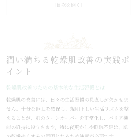
乾燥肌改善に欠かせない保湿成分の選び方
乾燥肌の体質改善が潤い美肌を導く理由
乾燥肌改善に有効なインナーケアの実践法
食生活見直しで乾燥肌と向き合う方法
乾燥肌改善に役立つ食べ物と栄養素のポイ
ント
潤い満ちる乾燥肌改善の実践ポ
乾燥肌のためのバランス食事術を徹底解説
イント
乾燥肌改善に必要なタンパク質とビタミン
の摂取法
乾燥肌改善のための基本的な生活習慣とは
乾燥肌体質を変える食生活改善の具体的ス
乾燥肌の改善には、日々の生活習慣の見直しが欠かせま
テップ
せん。十分な睡眠を確保し、規則正しい生活リズムを整
乾燥肌内側から治す食べ物の選び方と注意
えることが、肌のターンオーバーを正常化し、バリア機
点
能の維持に役立ちます。特に夜更かしや睡眠不足は、肌
内側ケアが導く乾燥肌対策の新常識
の乾燥やくすみの原因となるため注意が必要です。