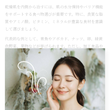
乾燥肌を内側から治すには、肌の水分保持やバリア機能
をサポートする食べ物選びが重要です。特に、良質な脂
質やアミノ酸、ビタミン、ミネラルが豊富な食材を意識
して選びましょう。
代表的な例として、青魚やアボカド、ナッツ、卵、緑黄
色野菜、果物などが挙げられます。ただし、加工食品や
糖質・脂質の過剰摂取は逆に肌バリアを崩す原因となる
ため、なるべく控えることが大切です。
また、体質やアレルギーによっては一部の食材が合わな
い場合もあるため、初めて取り入れる際は少量から始
め、肌や体調の変化を観察しましょう。自分に合った食
材を見つけることが、乾燥肌改善への近道です。