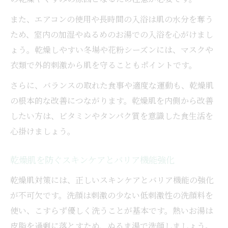
乾燥肌改善は内側からのケアが決め手
また、エアコンの使用や長時間の入浴は肌の水分を奪う
乾燥肌対策に必要な必須脂肪酸と水分補給
ため、室内の加湿やぬるめのお湯での入浴を心がけまし
法
ょう。乾燥しやすい冬場や花粉シーズンには、マスクや
乾燥肌内側から治すためのサプリメントの
衣類で外的刺激から肌を守ることもポイントです。
選び方
さらに、バランスの取れた食事や適度な運動も、乾燥肌
乾燥肌改善に欠かせない睡眠とストレス管
の根本的な改善につながります。乾燥肌を内側から改善
理法
したい方は、ビタミンやタンパク質を意識した食生活を
乾燥肌改善で注目のインナーケア実践ポイ
心掛けましょう。
ント
誤った保湿が乾燥肌を招く理由とは
乾燥肌を防ぐスキンケアとバリア機能強化
乾燥肌改善には正しい保湿方法の理解が重
乾燥肌対策には、正しいスキンケアとバリア機能の強化
要
が不可欠です。洗顔は刺激の少ない低刺激性の洗顔料を
乾燥肌治すクリーム選びの落とし穴と対策
使い、こすらず優しく洗うことが基本です。熱いお湯は
乾燥肌改善を妨げる間違ったスキンケア習
皮脂を過剰に落とすため、ぬるま湯で洗顔しましょう。