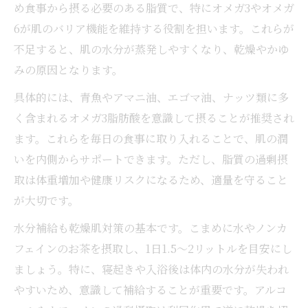
め食事から摂る必要のある脂質で、特にオメガ3やオメガ
6が肌のバリア機能を維持する役割を担います。これらが
不足すると、肌の水分が蒸発しやすくなり、乾燥やかゆ
みの原因となります。
具体的には、青魚やアマニ油、エゴマ油、ナッツ類に多
く含まれるオメガ3脂肪酸を意識して摂ることが推奨され
ます。これらを毎日の食事に取り入れることで、肌の潤
いを内側からサポートできます。ただし、脂質の過剰摂
取は体重増加や健康リスクになるため、適量を守ること
が大切です。
水分補給も乾燥肌対策の基本です。こまめに水やノンカ
フェインのお茶を摂取し、1日1.5〜2リットルを目安にし
ましょう。特に、寝起きや入浴後は体内の水分が失われ
やすいため、意識して補給することが重要です。アルコ