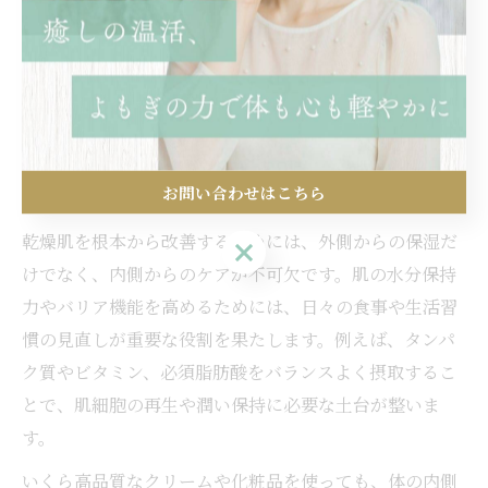
内側ケアが導く乾燥肌対策の新
常識
お問い合わせはこちら
乾燥肌改善は内側からのケアが決め手
乾燥肌を根本から改善するためには、外側からの保湿だ
お問い合わせはこちら
けでなく、内側からのケアが不可欠です。肌の水分保持
力やバリア機能を高めるためには、日々の食事や生活習
慣の見直しが重要な役割を果たします。例えば、タンパ
ク質やビタミン、必須脂肪酸をバランスよく摂取するこ
とで、肌細胞の再生や潤い保持に必要な土台が整いま
す。
いくら高品質なクリームや化粧品を使っても、体の内側