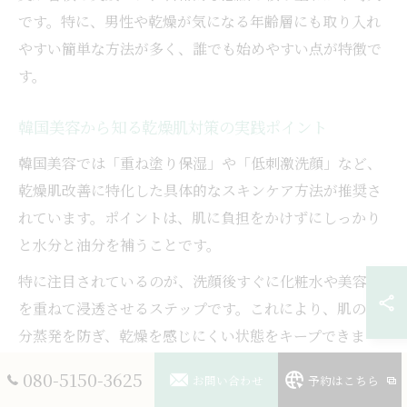
です。特に、男性や乾燥が気になる年齢層にも取り入れ
やすい簡単な方法が多く、誰でも始めやすい点が特徴で
す。
韓国美容から知る乾燥肌対策の実践ポイント
韓国美容では「重ね塗り保湿」や「低刺激洗顔」など、
乾燥肌改善に特化した具体的なスキンケア方法が推奨さ
れています。ポイントは、肌に負担をかけずにしっかり
と水分と油分を補うことです。
特に注目されているのが、洗顔後すぐに化粧水や美容液
を重ねて浸透させるステップです。これにより、肌の水
分蒸発を防ぎ、乾燥を感じにくい状態をキープできま
す。さらに、セラミドやヒアルロン酸配合のクリームを
080-5150-3625
お問い合わせ
予約はこちら
使うことで、バリア機能の強化にもつながります。