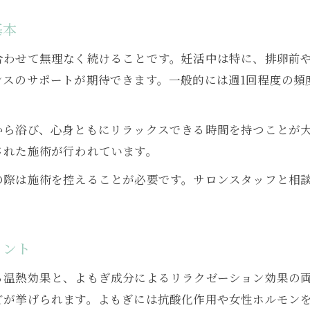
よもぎ蒸し自宅セットとサロン施術の違い
基本
妊活によもぎ蒸し自宅用を選ぶメリットと注意点
合わせて無理なく続けることです。妊活中は特に、排卵前
よもぎ蒸しサロンと自宅活用の上手な使い分け方
ンスのサポートが期待できます。一般的には週1回程度の頻
妊活女性がよもぎ蒸し活用法を選ぶポイント
。
よもぎ蒸し自宅用の利便性と妊活効果の比較
から浴び、心身ともにリラックスできる時間を持つことが
妊活成功へ導くよもぎ蒸しのタイミングとは
された施術が行われています。
妊活によもぎ蒸し最適なタイミングを知る
の際は施術を控えることが必要です。サロンスタッフと相
よもぎ蒸し妊活効果を高める周期別活用法
お問い合わせはこちら
お問い合わせはこちら
妊活中によもぎ蒸しを受ける頻度とタイミング
よもぎ蒸しが妊活で注目される理由と効果的時期
イント
妊活中のよもぎ蒸しタイミングで体質アップ
る温熱効果と、よもぎ成分によるリラクゼーション効果の
リラックス効果で妊活に役立つよもぎ蒸し生活
どが挙げられます。よもぎには抗酸化作用や女性ホルモン
よもぎ蒸しでストレス軽減し妊活を前向きに