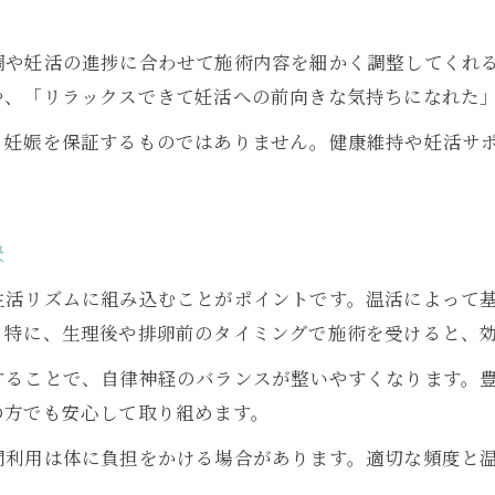
よもぎ蒸しのリラックス効果が妊活成功を後押し
調や妊活の進捗に合わせて施術内容を細かく調整してくれ
妊活に役立つよもぎ蒸し生活のすすめとコツ
や、「リラックスできて妊活への前向きな気持ちになれた
よもぎ蒸しで妊活中の心身を整える方法
、妊娠を保証するものではありません。健康維持や妊活サ
妊活女性におすすめのよもぎ蒸し生活習慣
訣
生活リズムに組み込むことがポイントです。温活によって
。特に、生理後や排卵前のタイミングで施術を受けると、
することで、自律神経のバランスが整いやすくなります。
の方でも安心して取り組めます。
間利用は体に負担をかける場合があります。適切な頻度と