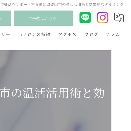
しで妊活をサポートする愛知県豊田市の温活活用術と効果的なタイミング
ら
ご予約はこちら
ラリー
当サロンの特徴
アクセス
ブログ
コラム
韓国
産後
妊活
市の温活活用術と効
更年期
毛穴