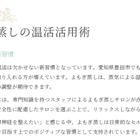
よもぎ蒸しがもたらす妊活中の体質改善
よもぎ蒸しで冷え解消し妊活体質へと導く方法
妊活によもぎ蒸しが選ばれる体質改善効果とは
蒸しの温活活用術
よもぎ蒸しの温熱作用が妊活に与える影響
よもぎ蒸しの利用で期待できる妊活中の変化
新習慣
妊活時に注目のよもぎ蒸し体質改善ポイント
温活は欠かせない新習慣となっています。愛知県豊田市で
豊田市で注目のよもぎ蒸し妊活サポート
取り入れる方が増えています。よもぎ蒸しは、蒸気による
よもぎ蒸しで始める妊活サポートの新常識
の調整が期待できます。
豊田市のよもぎ蒸しが妊活女性に支持される理由
には、専門知識を持つスタッフによるよもぎ蒸しサロンが
よもぎ蒸し妊活サロン選びの大切なポイント
安全性に配慮したサロンを選ぶことで、リラックスしなが
妊活中によもぎ蒸し施術を受けるメリット
律神経を整えたい」と感じる中、よもぎ蒸しは日常的なセ
よもぎ蒸し妊活サポートで期待できる体感効果
を目指す上でのポジティブな習慣として支持されています
自宅用とサロンのよもぎ蒸し活用の選び方