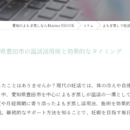
愛知のよもぎ蒸しならMarine SSOOK
コラム
よもぎ蒸しで妊
知県豊田市の温活活用術と効果的なタイミング
じたことはありませんか？現代の妊活では、体の冷えや自
る中、愛知県豊田市を中心によもぎ蒸しが温活の一環とし
質や月経周期に寄り添ったよもぎ蒸し活用法、施術を効果
説。継続的なサポート方法を知ることで、妊娠を目指す毎