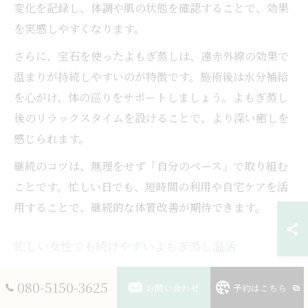
変化を記録し、体調や肌の状態を確認することで、効果
を実感しやすくなります。
さらに、宝石を使ったよもぎ蒸しは、遠赤外線の効果で
温まりが持続しやすいのが特徴です。施術後は水分補給
を心がけ、体の巡りをサポートしましょう。よもぎ蒸し
後のリラックスタイムを設けることで、より深い癒しを
感じられます。
継続のコツは、無理をせず「自分のペース」で取り組む
ことです。忙しい日でも、短時間の利用や自宅ケアを活
用することで、継続的な体質改善が期待できます。
忙しい女性でも続けやすいよもぎ蒸し温活
忙しい女性にとって、よもぎ蒸し温活は「時短」「手軽
080-5150-3625
お問い合わせ
予約はこちら
さ」が大きな魅力です。サロンによっては、短時間で施