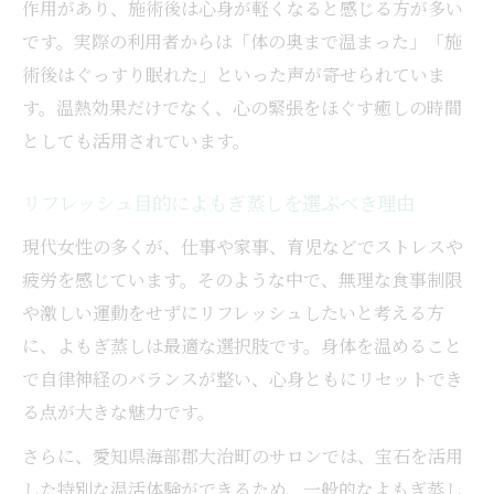
作用があり、施術後は心身が軽くなると感じる方が多い
よもぎ蒸しと宝石が導く美と癒しの相乗効
です。実際の利用者からは「体の奥まで温まった」「施
果
術後はぐっすり眠れた」といった声が寄せられていま
愛知県海部郡大治町で叶える温活美容の新提案
す。温熱効果だけでなく、心の緊張をほぐす癒しの時間
よもぎ蒸しで始める温活美容の新しい選択
としても活用されています。
肢
大治町で体験できるよもぎ蒸し温活の魅力
リフレッシュ目的によもぎ蒸しを選ぶべき理由
温活美容におすすめのよもぎ蒸しの特徴と
現代女性の多くが、仕事や家事、育児などでストレスや
は
疲労を感じています。そのような中で、無理な食事制限
地域で話題のよもぎ蒸し温活美容の実力
や激しい運動をせずにリフレッシュしたいと考える方
よもぎ蒸しが叶える現代女性のための温活
に、よもぎ蒸しは最適な選択肢です。身体を温めること
美容
で自律神経のバランスが整い、心身ともにリセットでき
女性の悩みに寄り添うよもぎ蒸しの実力とは
る点が大きな魅力です。
よもぎ蒸しが女性の体調サポートに役立つ
さらに、愛知県海部郡大治町のサロンでは、宝石を活用
理由
した特別な温活体験ができるため、一般的なよもぎ蒸し