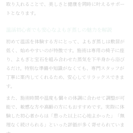
取り入れることで、美しさと健康を同時に叶えるサポー
忙しい女性でも続けやすいよもぎ蒸し温活
トとなります。
よもぎ蒸し温活がもたらす本当の変化を解説
よもぎ蒸し温活が体と心に与える変化と実
温活初心者でも安心なよもぎ蒸しの魅力を解説
感
初めて温活を体験する方にとって、よもぎ蒸しは敷居が
温活を続けることで得られるよもぎ蒸しの
低く、始めやすいのが特徴です。施術は専用の椅子に座
効果
り、よもぎと宝石を組み合わせた蒸気を下半身から浴び
よもぎ蒸し温活で感じる体質や美容の変化
るだけ。特別な準備や知識がなくても、専門スタッフが
とは
丁寧に案内してくれるため、安心してリラックスできま
実体験からわかるよもぎ蒸し温活の本質
す。
よもぎ蒸しがもたらす心身リフレッシュの
また、施術時間や温度も個々の体調に合わせて調整が可
実例
能で、敏感な方や高齢の方にもおすすめです。実際に体
験した初心者からは「思った以上に心地よかった」「無
理なく続けられる」といった評価が多く寄せられていま