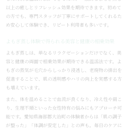
婦人科系の悩みに応えるよもぎ蒸しの温活
以上の癒しとリフレッシュ効果を期待できます。初めて
効果
の方でも、専門スタッフが丁寧にサポートしてくれるた
よもぎ蒸し体験で得られる心身ケアのポイ
め安心して体験でき、リピート利用者も多いです。
ント
よもぎ蒸し体験で得られる美容と健康の相乗効果
女性特有の不調を和らげるよもぎ蒸し活用
術
よもぎ蒸しは、単なるリラクゼーションだけでなく、美
よもぎ蒸しが現代女性の悩みに答える理由
容と健康の両面で相乗効果が期待できる温活法です。よ
もぎの蒸気が毛穴からしっかり浸透し、老廃物の排出を
無理なく続ける温活術で毎日を快適に
促進することで、肌の透明感やハリの向上を実感する方
よもぎ蒸しを無理なく続ける生活習慣のコ
も増えています。
ツ
また、体を温めることで血流が良くなり、冷え性や肩こ
毎日に取り入れたいよもぎ蒸し温活の工夫
り、生理不順といった女性特有の悩みにもアプローチ可
よもぎ蒸し温活で快適な日常を手に入れる
能です。愛知県海部郡大治町の体験者からは「肌の調子
方法
が整った」「体調が安定した」との声も。毎日のケアに
継続しやすいよもぎ蒸し活用術で体質改善