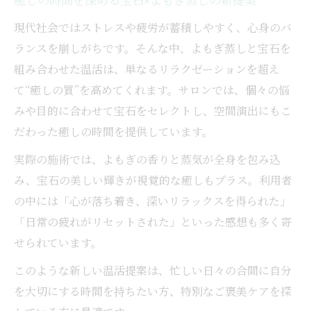
癒しの時間を深める宝石×よもぎ蒸しの新提案
現代社会ではストレスや疲労が蓄積しやすく、心身のバ
ランスを崩しがちです。そんな中、よもぎ蒸しと宝石を
組み合わせた温活は、単なるリラクゼーションを超え
て“癒しの質”を高めてくれます。サロンでは、個々の悩
みや目的に合わせて宝石をセレクトし、空間演出にもこ
だわった癒しの時間を提供しています。
実際の施術では、よもぎの香りと蒸気が全身を包み込
み、宝石の美しい輝きが視覚的な癒しもプラス。利用者
の中には「心が落ち着き、深いリラックスを得られた」
「日常の疲れがリセットされた」といった感想も多く寄
せられています。
このような新しい温活提案は、忙しい日々の合間に自分
を大切にする時間を持ちたい方、特別なご褒美ケアを探