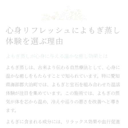
乗効果
温活初心者でも安心なよもぎ蒸しの魅力を
解説
心身リフレッシュによもぎ蒸し
よもぎ蒸しが現代女性の悩みに寄り添う理
由
体験を選ぶ理由
宝石と融合した温活がもたらす美と癒し
よもぎ蒸しが心身に与える温かな癒し効果とは
宝石とよもぎ蒸しの融合が叶える極上温活
体験
よもぎ蒸しは、古来より伝わる自然療法として、心身に
温かな癒しをもたらすことで知られています。特に愛知
よもぎ蒸しと宝石の組み合わせによる美容
県海部郡大治町では、よもぎと宝石を組み合わせた温活
効果
体験が注目を集めています。この施術では、よもぎの蒸
癒しの時間を深める宝石×よもぎ蒸しの新
気が体を芯から温め、冷えや巡りの悪さを改善へと導き
提案
ます。
宝石の力を活かしたよもぎ蒸し温活の魅力
とは
よもぎに含まれる成分には、リラックス効果や血行促進