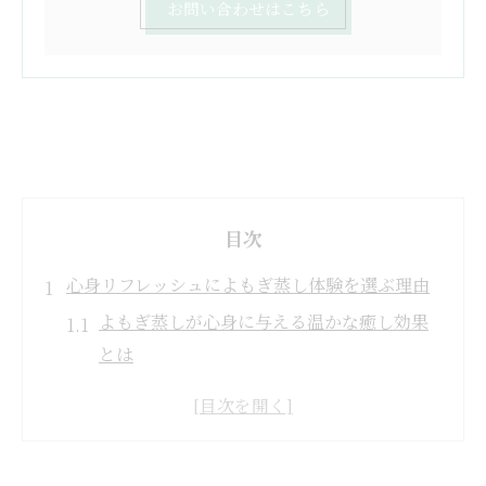
お問い合わせはこちら
目次
心身リフレッシュによもぎ蒸し体験を選ぶ理由
よもぎ蒸しが心身に与える温かな癒し効果
とは
リフレッシュ目的によもぎ蒸しを選ぶべき
理由
よもぎ蒸し体験で得られる美容と健康の相