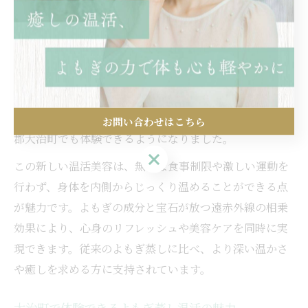
よもぎ蒸しで始める温活美容の新しい選択肢
よもぎ蒸しは、伝統的なハーブ療法として古くから親し
まれてきた美容・健康法です。特に現代女性の間では、
冷えや巡りの悪さを改善しながらリラックスできる温活
法として注目されています。最近では、よもぎ蒸しに宝
石を組み合わせた新しい温活美容が登場し、愛知県海部
お問い合わせはこちら
郡大治町でも体験できるようになりました。
お問い合わせはこちら
この新しい温活美容は、無理な食事制限や激しい運動を
行わず、身体を内側からじっくり温めることができる点
が魅力です。よもぎの成分と宝石が放つ遠赤外線の相乗
効果により、心身のリフレッシュや美容ケアを同時に実
現できます。従来のよもぎ蒸しに比べ、より深い温かさ
や癒しを求める方に支持されています。